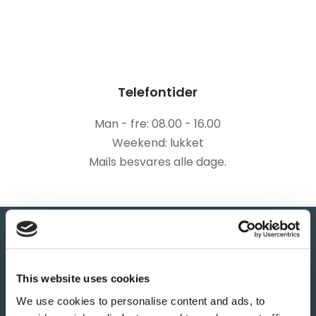
Telefontider
Man - fre: 08.00 - 16.00
Weekend: lukket
Mails besvares alle dage.​
Kontakt os i dag
This website uses cookies
We use cookies to personalise content and ads, to
Vi hjælper gerne både private og erhverv, som kan