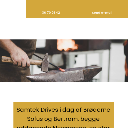
36 70 01 42
Send e-mail
​Samtek Drives i dag af Brøderne
Sofus og Bertram, begge
uddannede klejnsmede, og stor