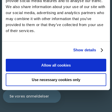
provide social media features and to analyse our traffic.
have brug for hjælp fra en klejnsmed eller en smed til
We also share information about your use of our site with
at klare deres arbejdsopgaver.​
our social media, advertising and analytics partners who
may combine it with other information that you’ve
Vi besvarer alle henvendelser hurtigst muligt. Så
provided to them or that they’ve collected from your use
vores kunder ikke behøver at vente. Du er også mere
of their services.
end velkommen til at tage kontakt hvis du ønsker et
uforpligtende tilbud.
Show details
Vi ser frem til at høre fra dig!
Allow all cookies
Use necessary cookies only
Vurderet 4,5 ud af 5 baseret på 6 bedømmelser.​
Se vores anmeldelser​